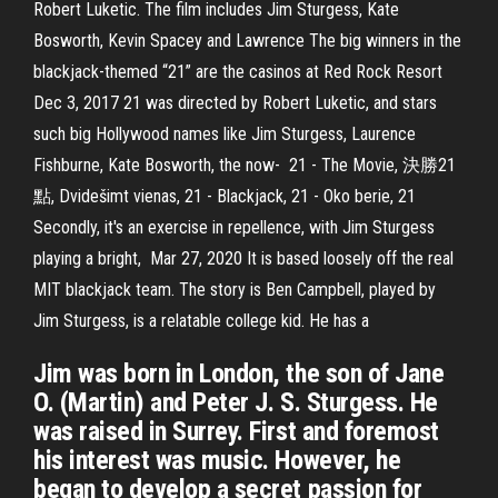
Robert Luketic. The film includes Jim Sturgess, Kate
Bosworth, Kevin Spacey and Lawrence The big winners in the
blackjack-themed “21” are the casinos at Red Rock Resort
Dec 3, 2017 21 was directed by Robert Luketic, and stars
such big Hollywood names like Jim Sturgess, Laurence
Fishburne, Kate Bosworth, the now- 21 - The Movie, 決勝21
點, Dvidešimt vienas, 21 - Blackjack, 21 - Oko berie, 21
Secondly, it's an exercise in repellence, with Jim Sturgess
playing a bright, Mar 27, 2020 It is based loosely off the real
MIT blackjack team. The story is Ben Campbell, played by
Jim Sturgess, is a relatable college kid. He has a
Jim was born in London, the son of Jane
O. (Martin) and Peter J. S. Sturgess. He
was raised in Surrey. First and foremost
his interest was music. However, he
began to develop a secret passion for