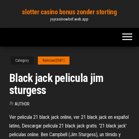
Skip
slotter casino bonus zonder storting
to
joycasinowbnf.web.app
the
content
Category
Ramsuer29871
Black jack pelicula jim
sturgess
By
AUTHOR
Ver pelicula 21 black jack online, ver 21 black jack en español
latino, Descargar pelicula 21 black jack gratis. '21 black jack'
peliculas online. Ben Campbell (Jim Sturgess), un tímido y