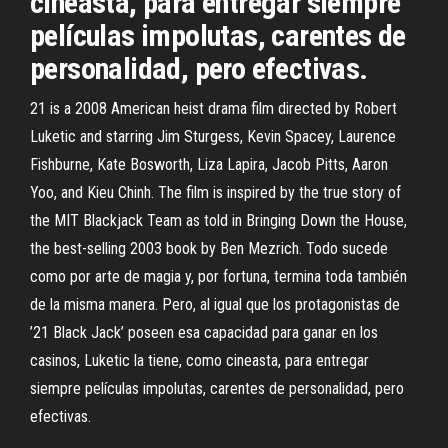
cineasta, para entregar siempre
películas impolutas, carentes de
personalidad, pero efectivas.
21 is a 2008 American heist drama film directed by Robert
Luketic and starring Jim Sturgess, Kevin Spacey, Laurence
Fishburne, Kate Bosworth, Liza Lapira, Jacob Pitts, Aaron
Yoo, and Kieu Chinh. The film is inspired by the true story of
the MIT Blackjack Team as told in Bringing Down the House,
the best-selling 2003 book by Ben Mezrich. Todo sucede
como por arte de magia y, por fortuna, termina toda también
de la misma manera. Pero, al igual que los protagonistas de
’21 Black Jack’ poseen esa capacidad para ganar en los
casinos, Luketic la tiene, como cineasta, para entregar
siempre películas impolutas, carentes de personalidad, pero
efectivas.