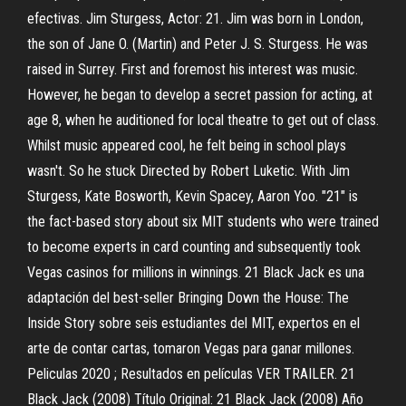
efectivas. Jim Sturgess, Actor: 21. Jim was born in London,
the son of Jane O. (Martin) and Peter J. S. Sturgess. He was
raised in Surrey. First and foremost his interest was music.
However, he began to develop a secret passion for acting, at
age 8, when he auditioned for local theatre to get out of class.
Whilst music appeared cool, he felt being in school plays
wasn't. So he stuck Directed by Robert Luketic. With Jim
Sturgess, Kate Bosworth, Kevin Spacey, Aaron Yoo. "21" is
the fact-based story about six MIT students who were trained
to become experts in card counting and subsequently took
Vegas casinos for millions in winnings. 21 Black Jack es una
adaptación del best-seller Bringing Down the House: The
Inside Story sobre seis estudiantes del MIT, expertos en el
arte de contar cartas, tomaron Vegas para ganar millones.
Peliculas 2020 ; Resultados en películas VER TRAILER. 21
Black Jack (2008) Título Original: 21 Black Jack (2008) Año